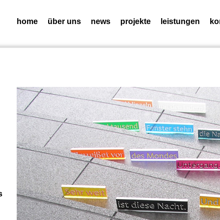
home
über uns
news
projekte
leistungen
ko
s